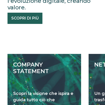
l'evoluzione digitale, creando
valore.
SCOPRI DI PIÙ
COMPANY
NE
STATEMENT
Scopri la visione che ispira e
Un g
guida tutto ciò che
tras