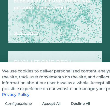
pubblica amministrazione nel suo
percorso di innovazione.
SCOPRI DI PIÙ
EVOLUZIONE PER I
PUBBLICI SERVIZI
We use cookies to deliver personalized content, analy
the site, track user movements on the site, and colle
information about our user base as a whole. Accept all
possible experience on our website or manage your p
Scopri come ottimizziamo e
Privacy Policy
miglioriamo i processi di gestione
Configurazione
Accept All
Decline All
nei servizi di pubblica utilità.