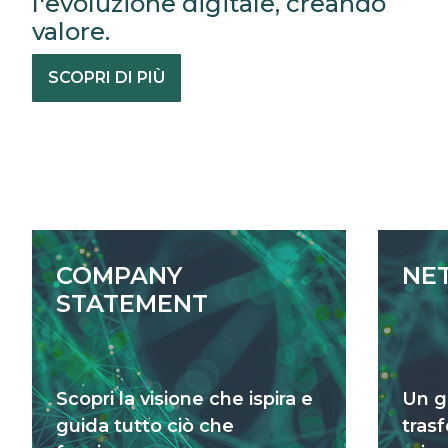
l'evoluzione digitale, creando
valore.
SCOPRI DI PIÙ
COMPANY
NE
STATEMENT
Scopri la visione che ispira e
Un g
guida tutto ciò che
tras